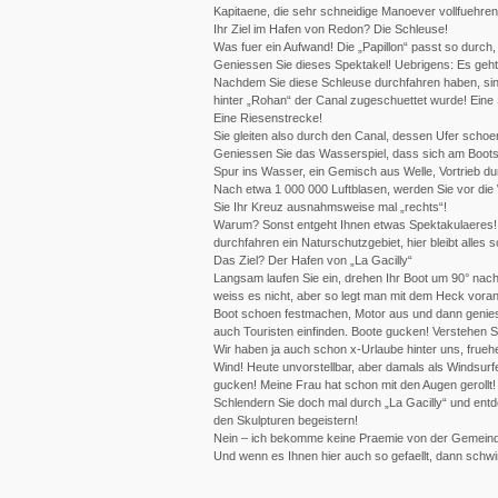
Kapitaene, die sehr schneidige Manoever vollfuehren
Ihr Ziel im Hafen von Redon? Die Schleuse!
Was fuer ein Aufwand! Die „Papillon“ passt so durch,
Geniessen Sie dieses Spektakel! Uebrigens: Es geht 
Nachdem Sie diese Schleuse durchfahren haben, sind
hinter „Rohan“ der Canal zugeschuettet wurde! Eine
Eine Riesenstrecke!
Sie gleiten also durch den Canal, dessen Ufer schoe
Geniessen Sie das Wasserspiel, dass sich am Bootsru
Spur ins Wasser, ein Gemisch aus Welle, Vortrieb du
Nach etwa 1 000 000 Luftblasen, werden Sie vor die W
Sie Ihr Kreuz ausnahmsweise mal „rechts“!
Warum? Sonst entgeht Ihnen etwas Spektakulaeres! Zu
durchfahren ein Naturschutzgebiet, hier bleibt alles
Das Ziel? Der Hafen von „La Gacilly“
Langsam laufen Sie ein, drehen Ihr Boot um 90° nach 
weiss es nicht, aber so legt man mit dem Heck voran 
Boot schoen festmachen, Motor aus und dann genies
auch Touristen einfinden. Boote gucken! Verstehen S
Wir haben ja auch schon x-Urlaube hinter uns, fru
Wind! Heute unvorstellbar, aber damals als Windsur
gucken! Meine Frau hat schon mit den Augen gerollt!
Schlendern Sie doch mal durch „La Gacilly“ und ent
den Skulpturen begeistern!
Nein – ich bekomme keine Praemie von der Gemeinde L
Und wenn es Ihnen hier auch so gefaellt, dann schw