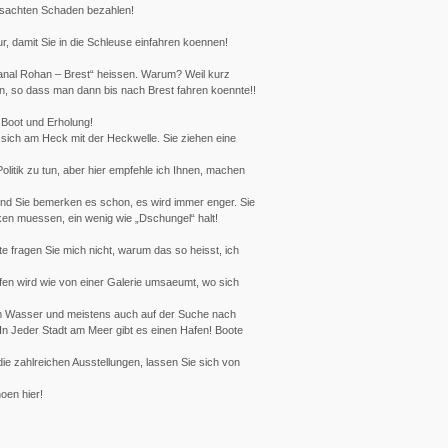
ursachten Schaden bezahlen!
r, damit Sie in die Schleuse einfahren koennen!
Canal Rohan – Brest“ heissen. Warum? Weil kurz
n, so dass man dann bis nach Brest fahren koennte!!
 Boot und Erholung!
 sich am Heck mit der Heckwelle. Sie ziehen eine
olitik zu tun, aber hier empfehle ich Ihnen, machen
 Und Sie bemerken es schon, es wird immer enger. Sie
cken muessen, ein wenig wie „Dschungel“ halt!
e fragen Sie mich nicht, warum das so heisst, ich
en wird wie von einer Galerie umsaeumt, wo sich
am Wasser und meistens auch auf der Suche nach
In Jeder Stadt am Meer gibt es einen Hafen! Boote
e zahlreichen Ausstellungen, lassen Sie sich von
oen hier!