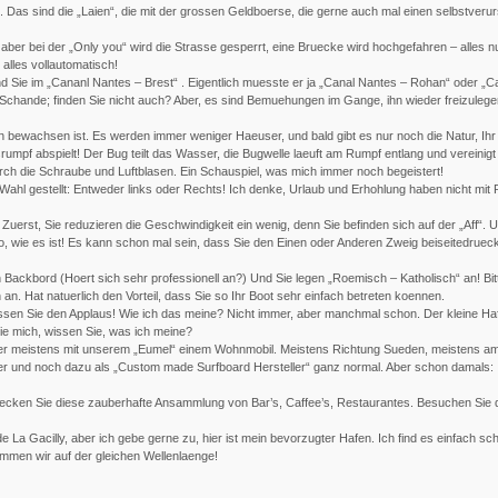
. Das sind die „Laien“, die mit der grossen Geldboerse, die gerne auch mal einen selbstver
 aber bei der „Only you“ wird die Strasse gesperrt, eine Bruecke wird hochgefahren – alles nu
alles vollautomatisch!
 Sie im „Cananl Nantes – Brest“ . Eigentlich muesste er ja „Canal Nantes – Rohan“ oder „
 Schande; finden Sie nicht auch? Aber, es sind Bemuehungen im Gange, ihn wieder freizulege
n bewachsen ist. Es werden immer weniger Haeuser, und bald gibt es nur noch die Natur, Ihr
mpf abspielt! Der Bug teilt das Wasser, die Bugwelle laeuft am Rumpf entlang und vereinigt
rch die Schraube und Luftblasen. Ein Schauspiel, was mich immer noch begeistert!
ahl gestellt: Entweder links oder Rechts! Ich denke, Urlaub und Erhohlung haben nicht mit P
erst, Sie reduzieren die Geschwindigkeit ein wenig, denn Sie befinden sich auf der „Aff“.
 so, wie es ist! Es kann schon mal sein, dass Sie den Einen oder Anderen Zweig beiseitedrue
Backbord (Hoert sich sehr professionell an?) Und Sie legen „Roemisch – Katholisch“ an! Bitt
an. Hat natuerlich den Vorteil, dass Sie so Ihr Boot sehr einfach betreten koennen.
sen Sie den Applaus! Wie ich das meine? Nicht immer, aber manchmal schon. Der kleine Haf
ie mich, wissen Sie, was ich meine?
eher meistens mit unserem „Eumel“ einem Wohnmobil. Meistens Richtung Sueden, meistens 
fer und noch dazu als „Custom made Surfboard Hersteller“ ganz normal. Aber schon damals: 
decken Sie diese zauberhafte Ansammlung von Bar’s, Caffee’s, Restaurantes. Besuchen Sie di
a Gacilly, aber ich gebe gerne zu, hier ist mein bevorzugter Hafen. Ich find es einfach sch
immen wir auf der gleichen Wellenlaenge!