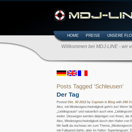
HOME
PREISE
UNSERE FLO
Willkommen bei MDJ-LINE - wir ve
Posts Tagged ‘Schleusen’
Der Tag
Posted
Okt. 30 2012
by
Captain
in
Blog
with
246 
Also, mit Mindestgeschwindigkeit geht’s los! Wenn Si
„Lieblingsauto“ und natuerlich auch eine „Lieblings
weiter. Deswegen werden diejenigen von Ihnen, die d
Also, Mindestgeschwindigkeit durch den Hafen von 
Mir faellt da nochwas ein zum Thema „Mindestgeschw
mit Fullspeed dahin, aber im Hafen: Superlangsam. 