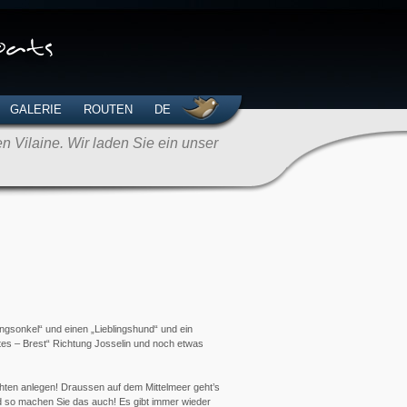
GALERIE
ROUTEN
DE
 Vilaine. Wir laden Sie ein unser
ingsonkel“ und einen „Lieblingshund“ und ein
tes – Brest“ Richtung Josselin und noch etwas
chten anlegen! Draussen auf dem Mittelmeer geht’s
d so machen Sie das auch! Es gibt immer wieder