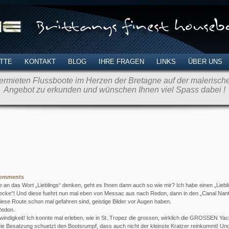
TTE
KONTAKT
BLOG
IHRE FRAGEN
LINKS
ÜBER UNS
rmieten Flussboote im Herzen der Bretagne auf der malerischen
Angebot zu erkunden und wünschen Ihnen viel Spass dabei !
Comments
e an das Wort „Lieblings“ denken, geht es Ihnen dann auch so wie mir? Ich habe einen „Liebl
strecke“! Und diese fuehrt nun mal eben von Messac aus nach Redon, dann in den „Canal Nan
iese Route schon mal gefahren sind, geistige Bilder vor Augen haben.
Redon.
indigkeit! Ich konnte mal erleben, wie in St. Tropez die grossen, wirklich die GROSSEN Ya
Die Besatzung schuetzt den Bootsrumpf, dass auch nicht der kleinste Kratzer reinkommt! Un