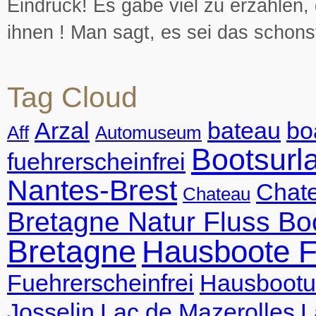
Eindruck! Es gäbe viel zu erzahlen
ihnen ! Man sagt, es sei das schons
Tag Cloud
Arzal
bateau
bo
Aff
Automuseum
Bootsurl
fuehrerscheinfrei
Nantes-Brest
Chate
Chateau
Bretagne Natur Fluss Bo
Bretagne
Hausboote F
Fuehrerscheinfrei
Hausbootu
Josselin
Lac de Mazerolles
L