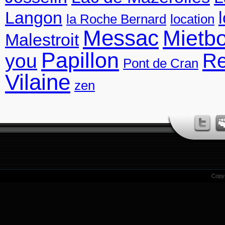
Langon
la Roche Bernard
location
Messac
Mietb
Malestroit
Papillon
R
you
Pont de Cran
Vilaine
zen
Copy