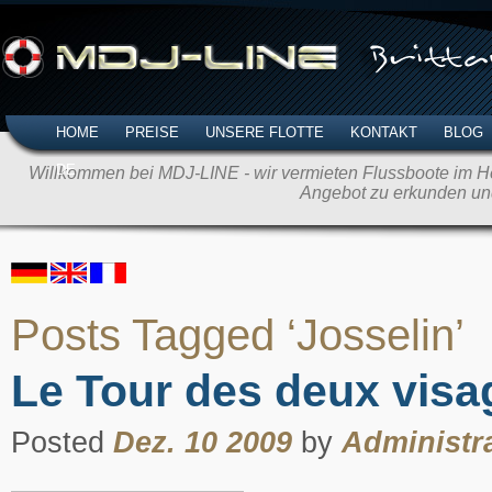
HOME
PREISE
UNSERE FLOTTE
KONTAKT
BLOG
DE
Willkommen bei MDJ-LINE - wir vermieten Flussboote im Her
Angebot zu erkunden un
Posts Tagged ‘Josselin’
Le Tour des deux visa
Posted
Dez. 10 2009
by
Administr