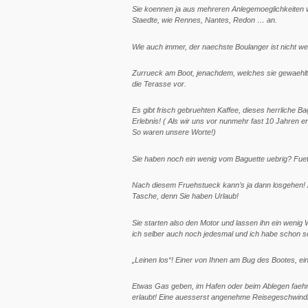
Sie koennen ja aus mehreren Anlegemoeglichkeiten waeh
Staedte, wie Rennes, Nantes, Redon … an.
Wie auch immer, der naechste Boulanger ist nicht wei
Zurrueck am Boot, jenachdem, welches sie gewaehlt h
die Terasse vor.
Es gibt frisch gebruehten Kaffee, dieses herrliche B
Erlebnis! ( Als wir uns vor nunmehr fast 10 Jahren e
So waren unsere Worte!)
Sie haben noch ein wenig vom Baguette uebrig? Fuett
Nach diesem Fruehstueck kann’s ja dann losgehen! Ab
Tasche, denn Sie haben Urlaub!
Sie starten also den Motor und lassen ihn ein weni
ich selber auch noch jedesmal und ich habe schon se
„Leinen los“! Einer von Ihnen am Bug des Bootes, e
Etwas Gas geben, im Hafen oder beim Ablegen faehrt m
erlaubt! Eine auesserst angenehme Reisegeschwindi