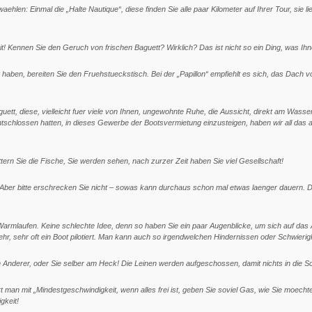
len: Einmal die „Halte Nautique“, diese finden Sie alle paar Kilometer auf Ihrer Tour, sie li
t! Kennen Sie den Geruch von frischen Baguett? Wirklich? Das ist nicht so ein Ding, was Ihne
aben, bereiten Sie den Fruehstueckstisch. Bei der „Papillon“ empfiehlt es sich, das Dach v
aguett, diese, vielleicht fuer viele von Ihnen, ungewohnte Ruhe, die Aussicht, direkt am Wass
ntschlossen hatten, in dieses Gewerbe der Bootsvermietung einzusteigen, haben wir all das au
ern Sie die Fische, Sie werden sehen, nach zurzer Zeit haben Sie viel Gesellschaft!
er bitte erschrecken Sie nicht – sowas kann durchaus schon mal etwas laenger dauern. Die 
g Warmlaufen. Keine schlechte Idee, denn so haben Sie ein paar Augenblicke, um sich auf d
hr, sehr oft ein Boot pilotiert. Man kann auch so irgendwelchen Hindernissen oder Schwier
in Anderer, oder Sie selber am Heck! Die Leinen werden aufgeschossen, damit nichts in die 
an mit „Mindestgeschwindigkeit, wenn alles frei ist, geben Sie soviel Gas, wie Sie moechten
gkeit!