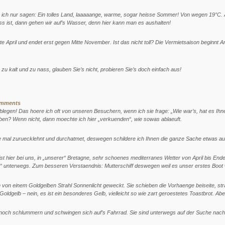
 ich nur sagen: Ein tolles Land, laaaaange, warme, sogar heisse Sommer! Von wegen 19°C. A
s ist, dann gehen wir auf’s Wasser, denn hier kann man es aushalten!
te April und endet erst gegen Mitte November. Ist das nicht toll? Die Vermietsaison beginnt 
s zu kalt und zu nass, glauben Sie’s nicht, probieren Sie’s doch einfach aus!
omments
egen! Das hoere ich oft von unseren Besuchern, wenn ich sie frage: „Wie war’s, hat es Ihn
en? Wenn nicht, dann moechte ich hier „verkuenden“, wie sowas ablaeuft.
ne mal zuruecklehnt und durchatmet, deswegen schildere ich Ihnen die ganze Sache etwas au
t hier bei uns, in „unserer“ Bretagne, sehr schoenes mediterranes Wetter von April bis Ende
ou“ unterwegs. Zum besseren Verstaendnis: Mutterschiff deswegen weil es unser erstes Boot
 von einem Goldgelben Strahl Sonnenlicht geweckt. Sie schieben die Vorhaenge beiseite, str
Goldgelb – nein, es ist ein besonderes Gelb, vielleicht so wie zart geroestetes Toastbrot. Ab
ng noch schlummern und schwingen sich auf’s Fahrrad. Sie sind unterwegs auf der Suche nach