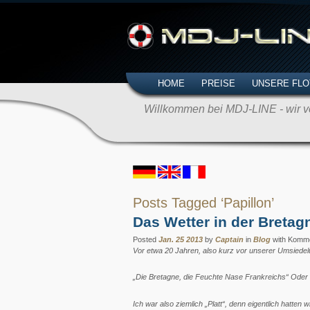
HOME
PREISE
UNSERE FLO
Willkommen bei MDJ-LINE - wir ve
Posts Tagged ‘Papillon’
Das Wetter in der Bretag
Posted
Jan. 25 2013
by
Captain
in
Blog
with
Kommen
Vor etwa 20 Jahren, also kurz vor unserer Umsiedelu
„Die Bretagne, die Feuchte Nase Frankreichs“ Oder 
Ich war also ziemlich „Platt“, denn eigentlich hatte