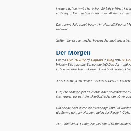
Heute, nachdem wir hier schon 20 Jahre leben, kann
verbringen. Wir machen es auch so: Wenn es zu heis
Die warme Jahreszeit beginnt im Normalfall so ab Mit
ueberein.
Sollten Sie also jemanden hoeren der sagt, hier ist e
Der Morgen
Posted
Okt. 16 2012
by
Captain
in
Blog
with
98 C
Wissen Sie, was das Schoenste ist? Das An – und Abl
schonmal eine Tour mit einem Hausboot gemacht hab
Jetzt kommt ja die ruhigere Zeit wo man sich ja ger
Gut, Ausnahmen gibt es immer, aber normalerweise is
(so nennen wir es ) der „Papillon“ oder der „Only y
Die Sonne blitzt durch die Vorhaenge und Sie werden
die Sonne geht am Horizont auf in der Farbe:? Gelb, 
Als „Gentelman“ lassen Sie vielleicht Ihre Begleitu