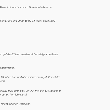
lso ideal, um hier einen Hausbooturlaub zu
Anfang April und endet Ende Oktober, passt also
en gefallen?“ Nun werden sicher einige von Ihnen
sfuehrlicher.
 Oktober. Sie sind also mit unserem „Mutterschiff“
 war!
ahlend blau zeigt sich der Himmel der Bretagne und
er schon herrlich warm!
 einem frischen „Baguett“.