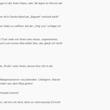
egen in der freien Natur, oder Sie legen im Herzen der
n oft in Deutschland als „Baguett“ verkauft wird!!
om Salon zu oeffnen, bei der „Only you“ schlage ich
er! Fuer viele von Ihnen eine neues, ungewohntes,
ch zum ersten Mal erlebt! Nee, das glaub‘ ich nicht!
„Profis“ unter Ihnen, lassen ihre Uhr in der
as Ablegemanoever vorzubereiten. Uebrigens: Mache
igkeiten aus dem Weg gehen!
Schraube kommt!
, viel ist’s eh nicht, denn es sind maximal 10 km/h