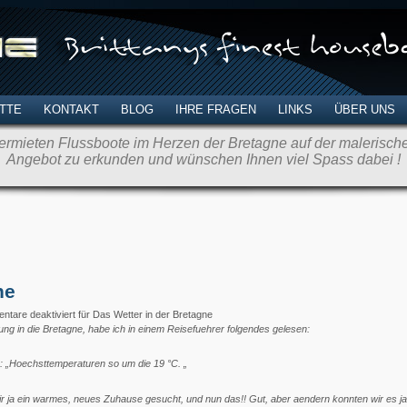
TTE
KONTAKT
BLOG
IHRE FRAGEN
LINKS
ÜBER UNS
rmieten Flussboote im Herzen der Bretagne auf der malerischen
Angebot zu erkunden und wünschen Ihnen viel Spass dabei !
ne
tare deaktiviert
für Das Wetter in der Bretagne
ng in die Bretagne, habe ich in einem Reisefuehrer folgendes gelesen:
: „Hoechsttemperaturen so um die 19 °C. „
n wir ja ein warmes, neues Zuhause gesucht, und nun das!! Gut, aber aendern konnten wir es j