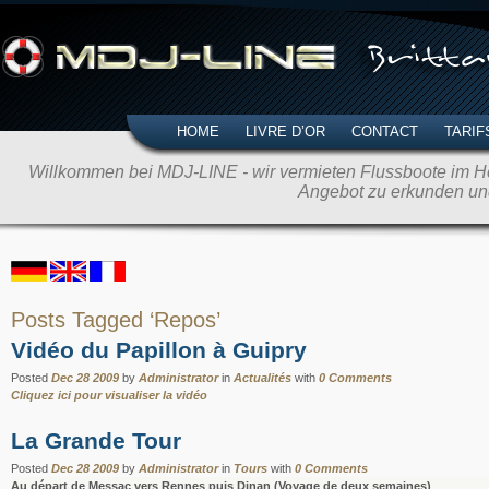
HOME
LIVRE D’OR
CONTACT
TARIF
Willkommen bei MDJ-LINE - wir vermieten Flussboote im Her
Angebot zu erkunden un
Posts Tagged ‘Repos’
Vidéo du Papillon à Guipry
Posted
Dec 28 2009
by
Administrator
in
Actualités
with
0 Comments
Cliquez ici pour visualiser la vidéo
La Grande Tour
Posted
Dec 28 2009
by
Administrator
in
Tours
with
0 Comments
Au départ de Messac vers Rennes puis Dinan (Voyage de deux semaines)