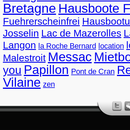
Bretagne
Hausboote F
Fuehrerscheinfrei
Hausbootu
Josselin
Lac de Mazerolles
L
Langon
la Roche Bernard
location
Messac
Mietb
Malestroit
Papillon
R
you
Pont de Cran
Vilaine
zen