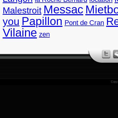
Messac
Mietb
Malestroit
Papillon
R
you
Pont de Cran
Vilaine
zen
Copy