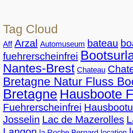
Tag Cloud
Arzal
bateau
bo
Aff
Automuseum
Bootsurl
fuehrerscheinfrei
Nantes-Brest
Chate
Chateau
Bretagne Natur Fluss Bo
Bretagne
Hausboote F
Fuehrerscheinfrei
Hausbootu
Josselin
Lac de Mazerolles
L
Langon
la Roche Bernard
location