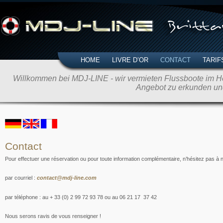
HOME
LIVRE D’OR
CONTACT
TARIF
Willkommen bei MDJ-LINE - wir vermieten Flussboote im Her
Angebot zu erkunden un
Contact
Pour effectuer une réservation ou pour toute information complémentaire, n’hésitez pas à 
par courriel :
contact@mdj-line.com
par téléphone : au + 33 (0) 2 99 72 93 78 ou au 06 21 17 37 42
Nous serons ravis de vous renseigner !