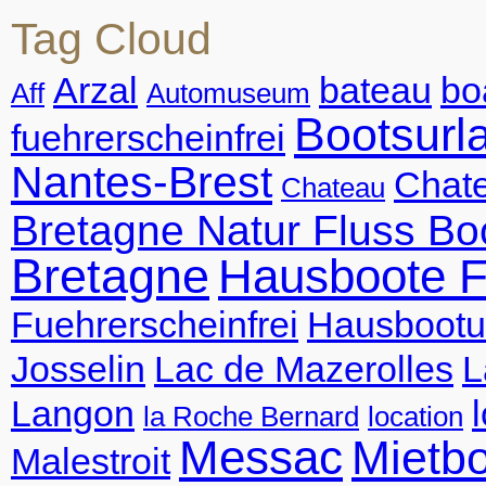
Tag Cloud
Arzal
bateau
bo
Aff
Automuseum
Bootsurl
fuehrerscheinfrei
Nantes-Brest
Chate
Chateau
Bretagne Natur Fluss Bo
Bretagne
Hausboote F
Fuehrerscheinfrei
Hausbootu
Josselin
Lac de Mazerolles
L
Langon
la Roche Bernard
location
Messac
Mietb
Malestroit