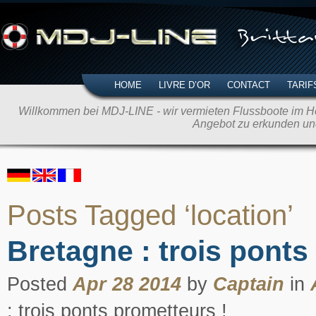
HOME
LIVRE D’OR
CONTACT
TARIF
Willkommen bei MDJ-LINE - wir vermieten Flussboote im Her
Angebot zu erkunden un
Posts Tagged ‘location’
Bretagne : trois ponts
Posted
Apr 28 2014
by
Captain
in
: trois ponts prometteurs !