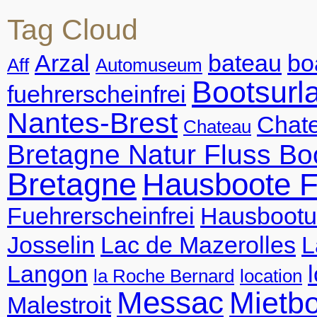
Tag Cloud
Arzal
bateau
bo
Aff
Automuseum
Bootsurl
fuehrerscheinfrei
Nantes-Brest
Chate
Chateau
Bretagne Natur Fluss Bo
Bretagne
Hausboote F
Fuehrerscheinfrei
Hausbootu
Josselin
Lac de Mazerolles
L
Langon
la Roche Bernard
location
Messac
Mietb
Malestroit