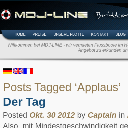
HOME
PREISE
UNSERE FLOTTE
KONTAKT
BLOG
DE
Willkommen bei MDJ-LINE - wir vermieten Flussboote im Her
Angebot zu erkunden un
Posts Tagged ‘Applaus’
Der Tag
Posted
Okt. 30 2012
by
Captain
in
Also, mit Mindestgeschwindigkeit ge