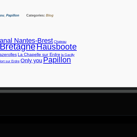
you
,
Papillon
Categories:
Blog
anal Nantes-Brest
Chateau
Bretagne
Hausboote
azerolles
La Chapelle sur Erdre
la Gacilly
Papillon
Only you
ort sur Erdre