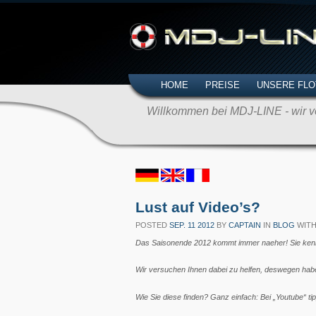
HOME
PREISE
UNSERE FLO
Willkommen bei MDJ-LINE - wir ve
Lust auf Video’s?
POSTED
SEP. 11 2012
BY
CAPTAIN
IN
BLOG
WIT
Das Saisonende 2012 kommt immer naeher! Sie kenne
Wir versuchen Ihnen dabei zu helfen, deswegen hab
Wie Sie diese finden? Ganz einfach: Bei „Youtube“ t