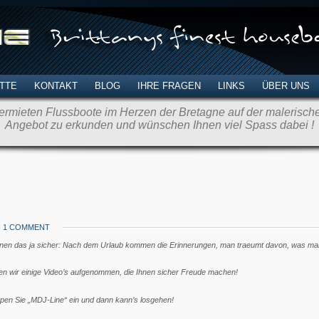
TTE
KONTAKT
BLOG
IHRE FRAGEN
LINKS
ÜBER UNS
rmieten Flussboote im Herzen der Bretagne auf der malerischen
Angebot zu erkunden und wünschen Ihnen viel Spass dabei !
H
1 COMMENT
n das ja sicher: Nach dem Urlaub kommen die Erinnerungen, man traeumt davon, was man a
en wir einige Video’s aufgenommen, die Ihnen sicher Freude machen!
ippen Sie „MDJ-Line“ ein und dann kann’s losgehen!