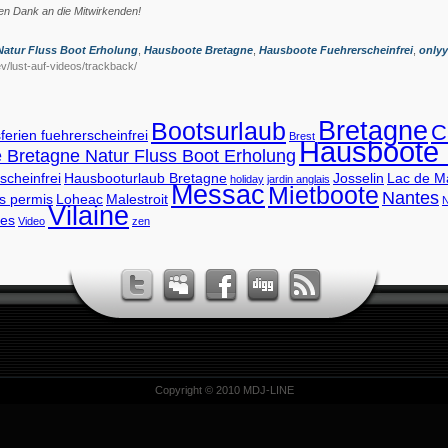
en Dank an die Mitwirkenden!
Natur Fluss Boot Erholung
,
Hausboote Bretagne
,
Hausboote Fuehrerscheinfrei
,
only
ev/lust-auf-videos/trackback/
Bretagne
Bootsurlaub
C
ferien fuehrerscheinfrei
Brest
Hausboote 
e Bretagne Natur Fluss Boot Erholung
cheinfrei
Hausbooturlaub Bretagne
Josselin
Lac de M
holiday
jardin anglais
Messac
Mietboote
Nantes
ns permis
Loheac
Malestroit
N
Vilaine
es
Video
zen
Copyright © 2010 MDJ-LINE