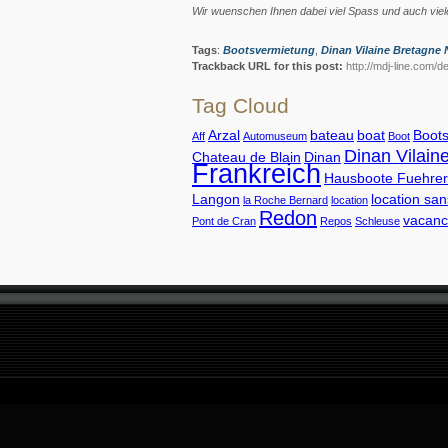
Wir wuenschen Ihnen dabei viel Spass und auch viel
Tags
:
Bootsvermietung
,
Dinan Vilaine Bretagne 
Trackback URL for this post:
http://mdj-line.com/d
Tag Cloud
Arzal
bateau
boat
Boots
Aff
Automuseum
Boot
Dinan Vilain
Chateau de Blain
Dinan
Frankreich
Hausboote Fuehrers
Langon
location sa
la Roche Bernard
location
Redon
vacanc
Pont de Cran
Repos
Schleuse