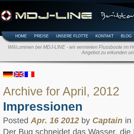
HOME
PREISE
UNSERE FLOTTE
KONTAKT
BLOG
DE
Willkommen bei MDJ-LINE - wir vermieten Flussboote im Her
Angebot zu erkunden un
Archive for April, 2012
Impressionen
Posted
Apr. 16 2012
by
Captain
in
Der Bug schneidet das Wasser, die 