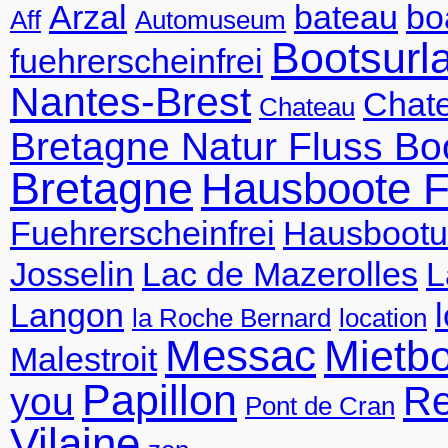
Arzal
bateau
bo
Aff
Automuseum
Bootsurl
fuehrerscheinfrei
Nantes-Brest
Chate
Chateau
Bretagne Natur Fluss Bo
Bretagne
Hausboote F
Fuehrerscheinfrei
Hausbootu
Josselin
Lac de Mazerolles
L
Langon
la Roche Bernard
location
Messac
Mietb
Malestroit
Papillon
R
you
Pont de Cran
Vilaine