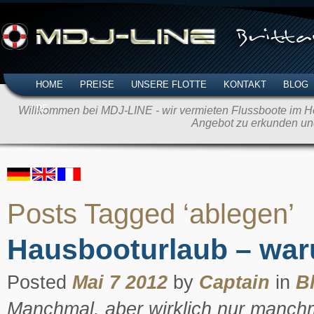
HOME
PREISE
UNSERE FLOTTE
KONTAKT
BLOG
DE
Willkommen bei MDJ-LINE - wir vermieten Flussboote im Her
Angebot zu erkunden un
Posts Tagged ‘ablegen’
Hausbooturlaub – wa
Posted
Mai 7 2012
by
Captain
in
B
Manchmal, aber wirklich nur manchm