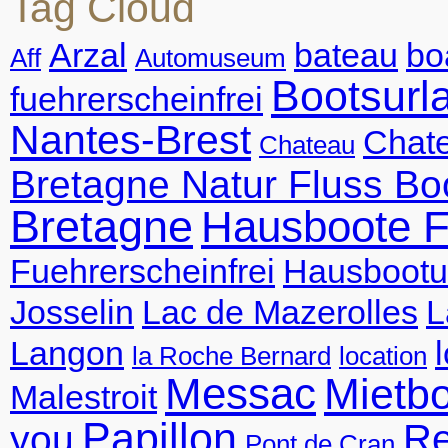
Tag Cloud
Arzal
bateau
bo
Aff
Automuseum
Bootsurl
fuehrerscheinfrei
Nantes-Brest
Chate
Chateau
Bretagne Natur Fluss Bo
Bretagne
Hausboote F
Fuehrerscheinfrei
Hausbootu
Josselin
Lac de Mazerolles
L
Langon
la Roche Bernard
location
Messac
Mietb
Malestroit
Papillon
R
you
Pont de Cran