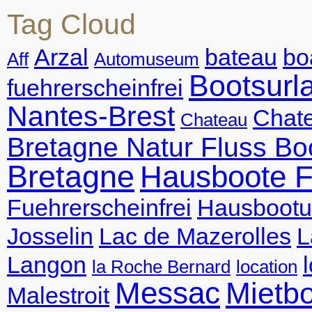
Tag Cloud
Arzal
bateau
bo
Aff
Automuseum
Bootsurl
fuehrerscheinfrei
Nantes-Brest
Chate
Chateau
Bretagne Natur Fluss Bo
Bretagne
Hausboote F
Fuehrerscheinfrei
Hausbootu
Josselin
Lac de Mazerolles
L
Langon
la Roche Bernard
location
Messac
Mietb
Malestroit