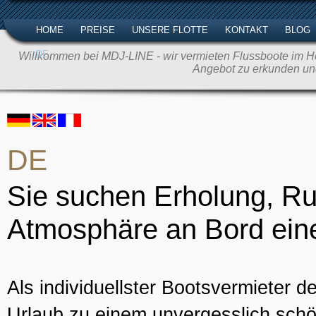
HOME
PREISE
UNSERE FLOTTE
KONTAKT
BLOG
DE
Willkommen bei MDJ-LINE - wir vermieten Flussboote im Her
Angebot zu erkunden un
DE
Sie suchen Erholung, Ru
Atmosphäre an Bord eine
Als individuellster Bootsvermieter d
Urlaub zu einem unvergesslich schö